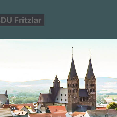
DU Fritzlar
LITION
ÜBER UNS
UNSERE AGENDA
#MACH MIT!
skandidatin!
Mit 114 von 119 Stimmen wurde Anna-Maria Bischof a