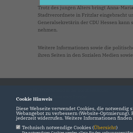
Trotz des jungen Alters bringt Anna-Maria 
Stadtverordnete in Fritzlar eingebracht un
Generalsekretärin der CDU Hessen kann s
nehmen.
Weitere Informationen sowie die politisc
ihren Seiten in den Sozialen Medien sowie
CDU Stadtverband in der nordhessischen
Dom- und Kaiserstadt Fritzlar
Cookie Hinweis
Diese Webseite verwendet Cookies, die notwendig si
Webangebot zu verbessern (Website-Optmierung). Fü
jederzeit widerrufen. Weitere Informationen finden
Technisch notwendige Cookies (
Übersicht
)
Die notwendigen Cookies werden allein für den ordnungsgemäßen 