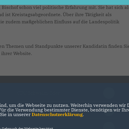
Bischof schon viel politische Erfahrung mit. Sie hat sich al
d ist Kreistagsabgeordnete. Über ihre Tätigkeit als
ie zudem maßgeblichen Einfluss auf die Landespolitik
hen Themen und Standpunkte unserer Kandidatin finden Sie
 ihrer Website.
CDU Schwalm-Eder
nd, um die Webseite zu nutzen. Weiterhin verwenden wir Di
r die Verwendung bestimmter Dienste, benötigen wir Ihre 
CDU Hessen
 Sie in unserer
Datenschutzerklärung
.
CDU Deutschlands
Gebrauch der Webseite benötigt.