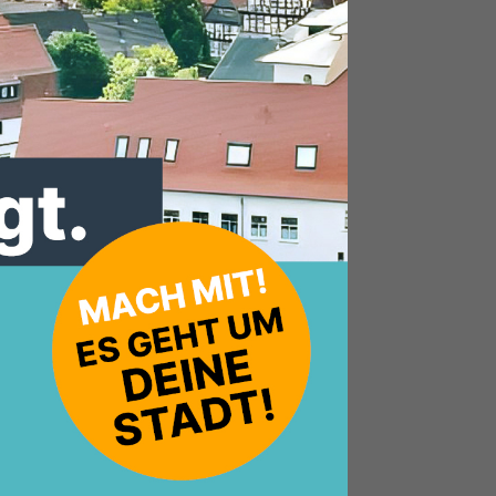
ellt.
 bis
r
otum
ne
ur
ie
 ist