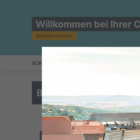
Willkommen bei Ihrer C
#fritzlarzuliebe
BÜRGERBRIEFKASTEN
AKTUELLES
KOA
Bischof ist Bundestag