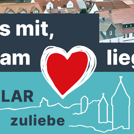
Direktkandidatin für die CDU im Wahlkreis 169 aufgest
Am Samstag sind Vertreter aus den 37 Städten und
Gemeinden des Wahlkreises, der sich von Frankenberg
Melsungen erstreckt, zu einem Parteitag in Lohne
zusammengekommen. Nach einer Bewerbungsrede de
Kandidatin wurde die Fritzlarerin mit einem klaren V
in den anstehenden Wahlkampf geschickt.
Die Wahl zum Deutschen Bundestag soll als vorgezoge
Neuwahl am 23. Februar 2025 stattfinden.
Anna-Maria Bischof ist in Fritzlar aufgewachsen und z
Schule gegangen. Über ein Sportstipendium ist sie in d
USA gekommen und hat dort Wirtschaft studiert. Heute
die junge Mutter auch Volljuristin.