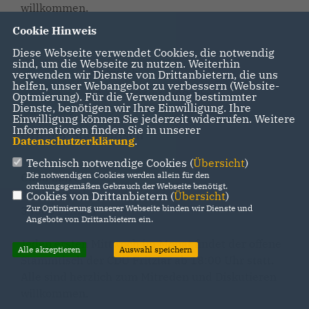
willkommen.
Cookie Hinweis
Diese Webseite verwendet Cookies, die notwendig
sind, um die Webseite zu nutzen. Weiterhin
Mittwoch
verwenden wir Dienste von Drittanbietern, die uns
helfen, unser Webangebot zu verbessern (Website-
07.10.2026 | 18:00 Uhr
Optmierung). Für die Verwendung bestimmter
Dienste, benötigen wir Ihre Einwilligung. Ihre
Einwilligung können Sie jederzeit widerrufen. Weitere
Informationen finden Sie in unserer
Offener Stammtisch
Datenschutzerklärung
.
Technisch notwendige Cookies (
Übersicht
)
Die notwendigen Cookies werden allein für den
Cuba Libre
ordnungsgemäßen Gebrauch der Webseite benötigt.
Am Hospital 4
Cookies von Drittanbietern (
Übersicht
)
Zur Optimierung unserer Webseite binden wir Dienste und
34560 Fritzlar
Angebote von Drittanbietern ein.
Jeden ersten Mittwoch im Monat findet der offene
Alle akzeptieren
Auswahl speichern
Stammtisch der CDU Fritzlar ab 18:00 Uhr statt.
Alle sind herzlich zum Mitreden und Diskutieren
willkommen.