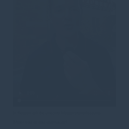
In Hessen gilt die unechte Magistratsverfassung.
❓Aber was ist das überhaupt?