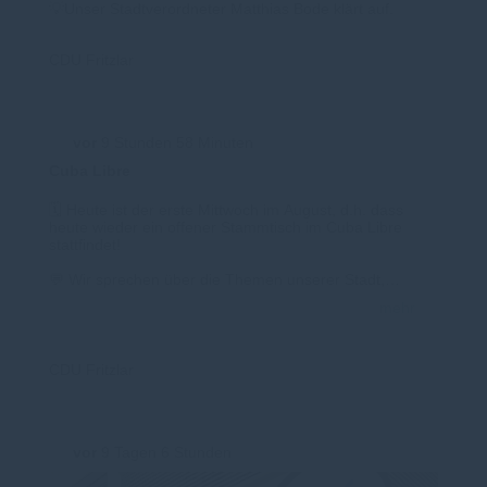
💡Unser Stadtverordneter Matthias Bode klärt auf.
CDU Fritzlar
vor
9 Stunden 58 Minuten
Cuba Libre
🗓️ Heute ist der erste Mittwoch im August, d.h. dass
heute wieder ein offener Stammtisch im Cuba Libre
stattfindet!
💬 Wir sprechen über die Themen unserer Stadt,
Bundespolitik, aber auch einfach über Persönliches.
mehr
🕕 Mittwoch, der 5. August um 18 Uhr
📍Cuba Libre
CDU Fritzlar
Kommen Sie gerne vorbei. Jeder ist herzlich
Willkommen! 🍻🍹
vor
9 Tagen 6 Stunden