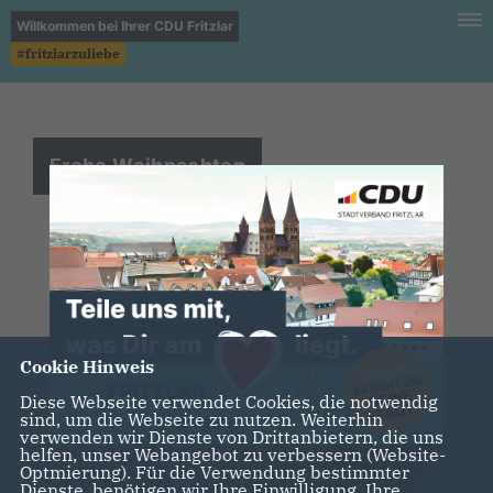
Willkommen bei Ihrer CDU Fritzlar
#fritzlarzuliebe
Frohe Weihnachten
Wir wünschen Ihnen allen ein
gesegnetes und friedvolles
Weihnachtsfest
Cookie Hinweis
Diese Webseite verwendet Cookies, die notwendig
sind, um die Webseite zu nutzen. Weiterhin
verwenden wir Dienste von Drittanbietern, die uns
helfen, unser Webangebot zu verbessern (Website-
Optmierung). Für die Verwendung bestimmter
Dienste, benötigen wir Ihre Einwilligung. Ihre